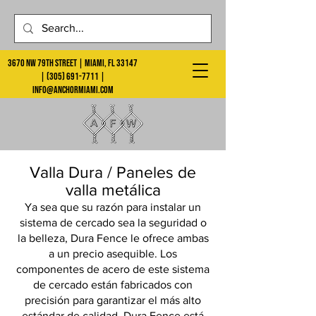
3670 NW 79th Street | Miami, FL 33147
|
(305) 691-7711
|
info@anchormiami.com
Valla Dura / Paneles de
valla metálica
Ya sea que su razón para instalar un
sistema de cercado sea la seguridad o
la belleza, Dura Fence le ofrece ambas
a un precio asequible. Los
componentes de acero de este sistema
de cercado están fabricados con
precisión para garantizar el más alto
estándar de calidad. Dura Fence está