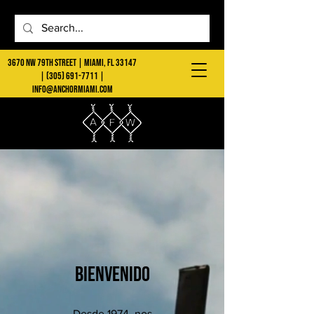
3670 NW 79th Street | Miami, FL 33147
|
(305) 691-7711
|
info@anchormiami.com
BIENVENIDO
Desde 1974, nos