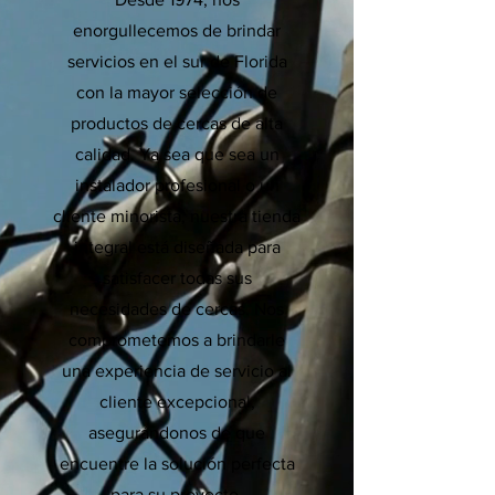
enorgullecemos de brindar
servicios en el sur de Florida
con la mayor selección de
productos de cercas de alta
calidad. Ya sea que sea un
instalador profesional o un
cliente minorista, nuestra tienda
integral está diseñada para
satisfacer todas sus
necesidades de cercas. Nos
comprometemos a brindarle
una experiencia de servicio al
cliente excepcional,
asegurándonos de que
encuentre la solución perfecta
para su proyecto.