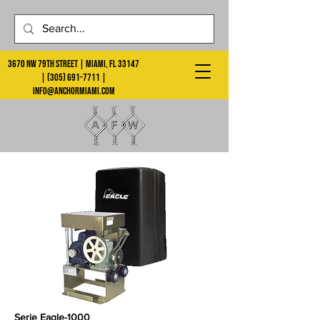
3670 NW 79th Street | Miami, FL 33147
|
(305) 691-7711
|
info@anchormiami.com
Serie Eagle-1000