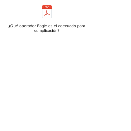
¿Qué operador Eagle es el adecuado para
su aplicación?
Descargar Manual de instalación de Eagle-
2000 y Eagle-1000
Descargar Desglose de piezas del Eagle-
1000
Volver a Acceso