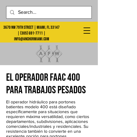
3670 NW 79th Street | Miami, FL 33147
|
(305) 691-7711
|
info@anchormiami.com
El operador FAAC 400
para trabajos pesados
El operador hidráulico para portones
batientes modelo 400 está diseñado
específicamente para situaciones que
requieren máxima versatilidad, como ciertos
departamentos, subdivisiones, aplicaciones
comerciales/industriales y residenciales. Su
resistencia también lo convierte en una
excelente opción para portones